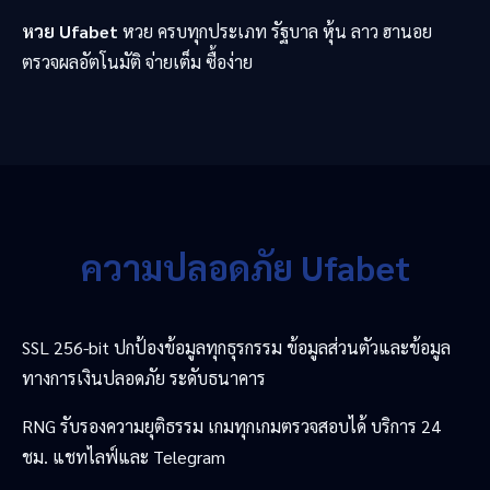
หวย Ufabet
หวย ครบทุกประเภท รัฐบาล หุ้น ลาว ฮานอย
ตรวจผลอัตโนมัติ จ่ายเต็ม ซื้อง่าย
ความปลอดภัย Ufabet
SSL 256-bit ปกป้องข้อมูลทุกธุรกรรม ข้อมูลส่วนตัวและข้อมูล
ทางการเงินปลอดภัย ระดับธนาคาร
RNG รับรองความยุติธรรม เกมทุกเกมตรวจสอบได้ บริการ 24
ชม. แชทไลฟ์และ Telegram