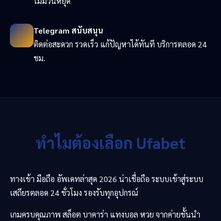
ไม่มีวันหยุด
Telegram สนับสนุน
ติดต่อสะดวก รวดเร็ว แก้ปัญหาได้ทันที บริการตลอด 24
ชม.
ทำไมต้องเลือก Ufabet
ทางเข้า มือถือ อัพเดทล่าสุด 2026 น่าเชื่อถือ ระบบเข้าสู่ระบบ
เสถียรตลอด 24 ชั่วโมง รองรับทุกอุปกรณ์
เกมครบคุณภาพ สล็อต บาคาร่า แทงบอล หวย จากค่ายชั้นนำ