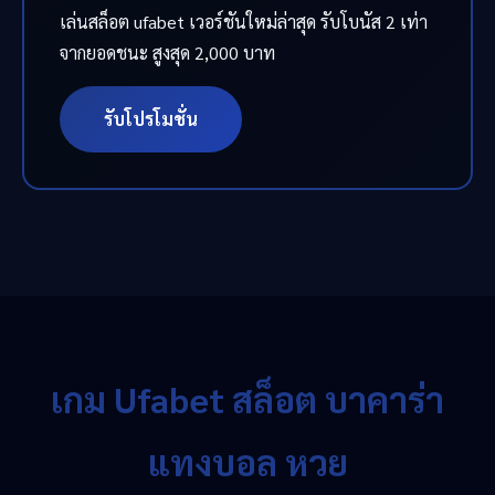
เล่นสล็อต ufabet เวอร์ชันใหม่ล่าสุด รับโบนัส 2 เท่า
จากยอดชนะ สูงสุด 2,000 บาท
รับโปรโมชั่น
เกม Ufabet สล็อต บาคาร่า
แทงบอล หวย