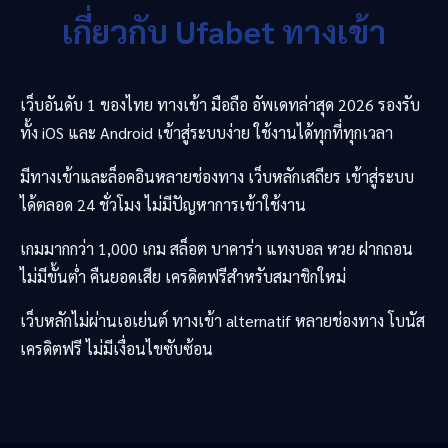
เกี่ยวกับ
Ufabet
ทางเข้า
เว็บอันดับ 1 ของไทย ทางเข้า มือถือ อัพเดทล่าสุด 2026 รองรับ
ทั้ง iOS และ Android เข้าสู่ระบบง่าย ใช้งานได้ทุกที่ทุกเวลา
มีทางเข้าและล็อคอินหลายช่องทาง เว็บหลักเสถียร เข้าสู่ระบบ
ได้ตลอด 24 ชั่วโมง ไม่มีปัญหาการเข้าใช้งาน
เกมมากกว่า 1,000 เกม สล็อต บาคาร่า แทงบอล หวย ฝากถอน
ไม่มีขั้นต่ำ คืนยอดเสีย เครดิตฟรีสำหรับสมาชิกใหม่
เว็บหลักไม่ผ่านเอเย่นต์ ทางเข้า alternatif หลายช่องทาง โบนัส
เครดิตฟรี ไม่มีเงื่อนไขซับซ้อน